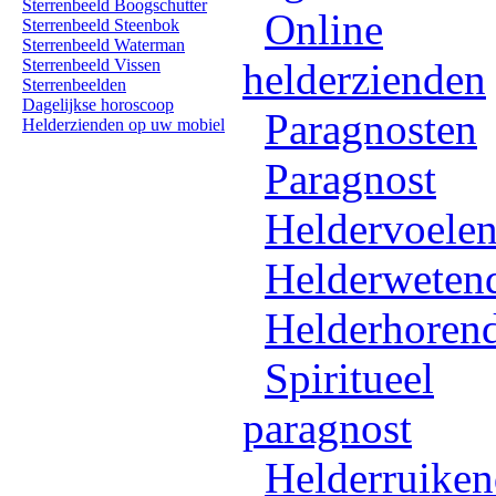
Sterrenbeeld Boogschutter
Online
Sterrenbeeld Steenbok
Sterrenbeeld Waterman
Sterrenbeeld Vissen
helderzienden
Sterrenbeelden
Dagelijkse horoscoop
Paragnosten
Helderzienden op uw mobiel
Paragnost
Heldervoele
Helderweten
Helderhoren
Spiritueel
paragnost
Helderruike