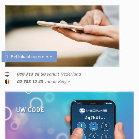
1. Bel lokaal nummer +
010 713 18 50
vanuit Nederland
02 788 12 43
vanuit België