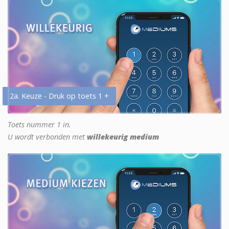
2a. Keuze - Druk op toets 1 +
Toets nummer 1 in.
U wordt verbonden met
willekeurig medium