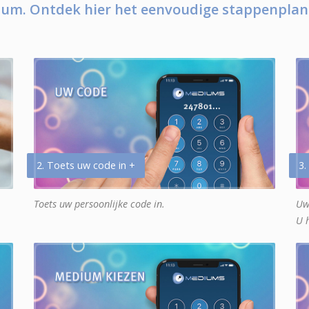
um. Ontdek hier het eenvoudige stappenplan
2. Toets uw code in +
3.
Toets uw persoonlijke code in.
Uw
U 