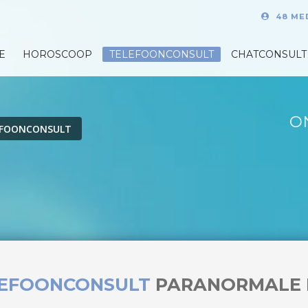
48 ME
E
HOROSCOOP
TELEFOONCONSULT
CHATCONSULT
O
EFOONCONSULT
LEFOONCONSULT
PARANORMALE 