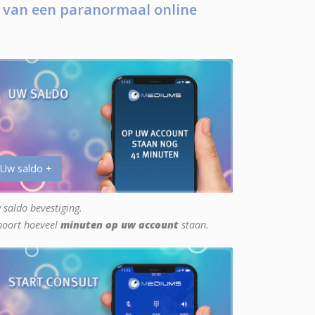
 van een paranormaal online
 Uw saldo +
 saldo bevestiging.
hoort hoeveel
minuten op uw account
staan.