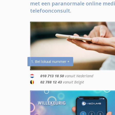
met een paranormale online medi
telefoonconsult.
1. Bel lokaal nummer +
010 713 18 50
vanuit Nederland
02 788 12 43
vanuit België