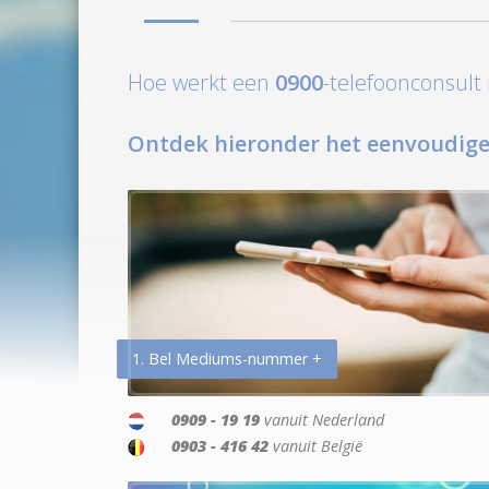
Hoe werkt een
0900
-telefoonconsul
Ontdek hieronder het eenvoudige
1. Bel Mediums-nummer +
0909 - 19 19
vanuit Nederland
0903 - 416 42
vanuit België