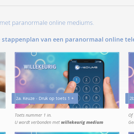
t met paranormale online mediums.
 stappenplan van een paranormaal online tel
2a. Keuze - Druk op toets 1 +
2b
Toets nummer 1 in.
Of 
U wordt verbonden met
willekeurig medium
Ge