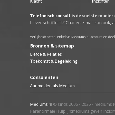
Klacht
Inzichten
Telefonisch consult
is de snelste manier
Liever schriftelijk? Chat en e-mail kan ook, al
Veiligheid: betaal enkel via Mediums.nl-account en de
Bronnen & sitemap
Liefde & Relaties
Toekomst & Begeleiding
Consulenten
Aanmelden als Medium
Mediums.nl
© sinds 2006 - 2026
- mediums N
Paranormale Hulplijn:mediums geven inzich