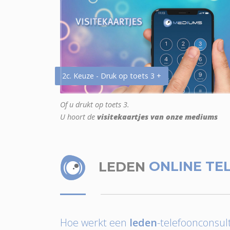
2c. Keuze - Druk op toets 3 +
Of u drukt op toets 3.
U hoort de
visitekaartjes van onze mediums
LEDEN
ONLINE TE
Hoe werkt een
leden
-telefoonconsult