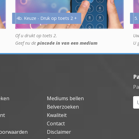
4b. Keuze - Druk op toets 2 +
5.
Of u drukt op toets 2.
Uw
Geef nu de
pincode in van een medium
U 
P
Pa
eken
Mediums bellen
Uw
Belverzoeken
nt
Kwaliteit
Contact
oorwaarden
Disclaimer