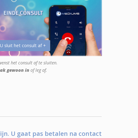
 U sluit het consult af +
enst het consult af te sluiten.
ak gewoon in
of leg af.
ijn. U gaat pas betalen na contact