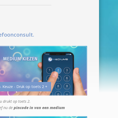
efoonconsult.
. Keuze - Druk op toets 2 +
u drukt op toets 2.
ef nu de
pincode in van een medium