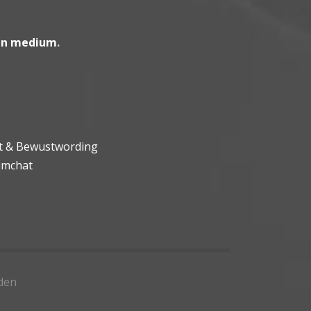
en medium
.
ht & Bewustwording
umchat
den