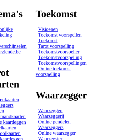
ema's
Toekomst
onlijke
Visioenen
keling
Toekomst voorspellen
Toekomst
verschijnselen
Tarot voorspelling
rziende.be
Toekomstvoorspeller
Toekomstvoorspelling
Toekomstvoorspellingen
Online toekomst
ot
voorspelling
arten
Waarzegger
enkaarten
leggers
Waarzeggen
en
Waarzeggerij
rmandkaarten
Online pendelen
e kaartleggen
Waarzeggers
lkaarten
Online waarzegger
olkaarten
Waarzegster
 kaartleggen