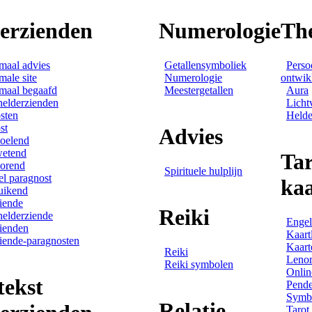
derzienden
Numerologie
Th
maal advies
Getallensymboliek
Perso
male site
Numerologie
ontwik
maal begaafd
Meestergetallen
Aura
helderzienden
Licht
sten
Helde
st
Advies
oelend
wetend
Tar
orend
Spirituele hulplijn
el paragnost
ka
uikend
iende
Reiki
helderziende
Engel
ienden
Kaart
iende-paragnosten
Kaart
Reiki
Leno
Reiki symbolen
Onlin
tekst
Pende
Symbo
Relatie
Tarot