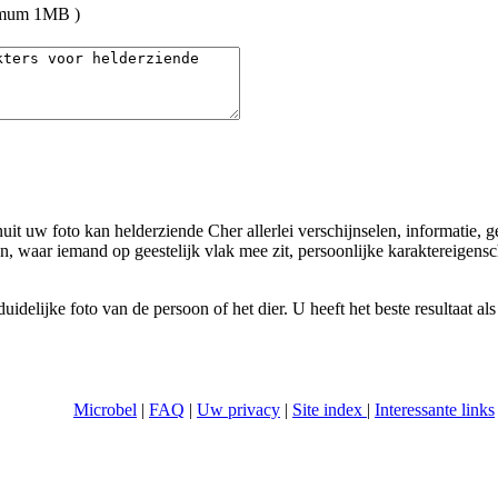
umum 1MB )
uit uw foto kan helderziende Cher allerlei verschijnselen, informatie, 
, waar iemand op geestelijk vlak mee zit, persoonlijke karaktereigens
delijke foto van de persoon of het dier. U heeft het beste resultaat als
Microbel
|
FAQ
|
Uw privacy
|
Site index
|
Interessante links