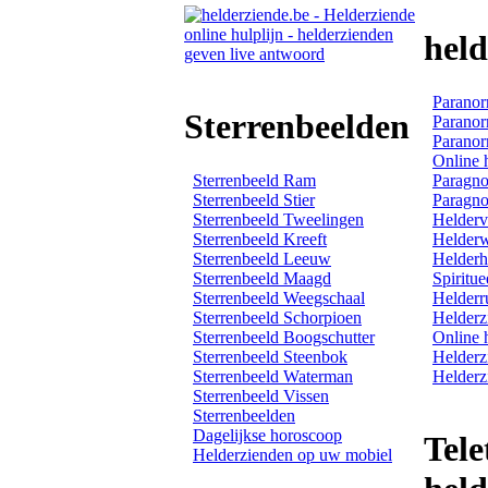
hel
Paranor
Sterrenbeelden
Paranor
Paranor
Online 
Sterrenbeeld Ram
Paragno
Sterrenbeeld Stier
Paragno
Sterrenbeeld Tweelingen
Helderv
Sterrenbeeld Kreeft
Helder
Sterrenbeeld Leeuw
Helderh
Sterrenbeeld Maagd
Spiritue
Sterrenbeeld Weegschaal
Helderr
Sterrenbeeld Schorpioen
Helderz
Sterrenbeeld Boogschutter
Online 
Sterrenbeeld Steenbok
Helderz
Sterrenbeeld Waterman
Helderz
Sterrenbeeld Vissen
Sterrenbeelden
Dagelijkse horoscoop
Tele
Helderzienden op uw mobiel