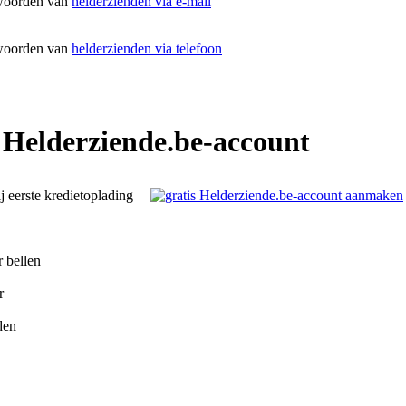
woorden van
helderzienden via e-mail
woorden van
helderzienden via telefoon
 Helderziende.be-account
ij eerste kredietoplading
r bellen
r
den