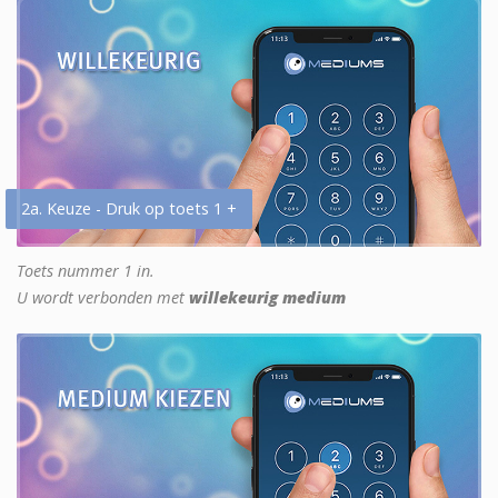
2a. Keuze - Druk op toets 1 +
Toets nummer 1 in.
U wordt verbonden met
willekeurig medium