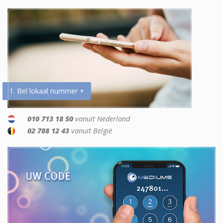
1. Bel lokaal nummer +
010 713 18 50
vanuit Nederland
02 788 12 43
vanuit België