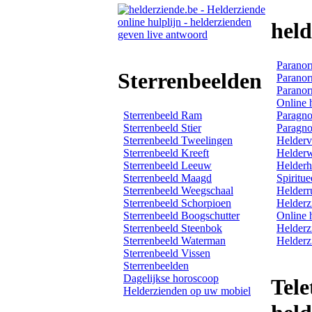
hel
Paranor
Sterrenbeelden
Paranor
Paranor
Online 
Sterrenbeeld Ram
Paragno
Sterrenbeeld Stier
Paragno
Sterrenbeeld Tweelingen
Helderv
Sterrenbeeld Kreeft
Helder
Sterrenbeeld Leeuw
Helderh
Sterrenbeeld Maagd
Spiritue
Sterrenbeeld Weegschaal
Helderr
Sterrenbeeld Schorpioen
Helderz
Sterrenbeeld Boogschutter
Online 
Sterrenbeeld Steenbok
Helderz
Sterrenbeeld Waterman
Helderz
Sterrenbeeld Vissen
Sterrenbeelden
Dagelijkse horoscoop
Tele
Helderzienden op uw mobiel