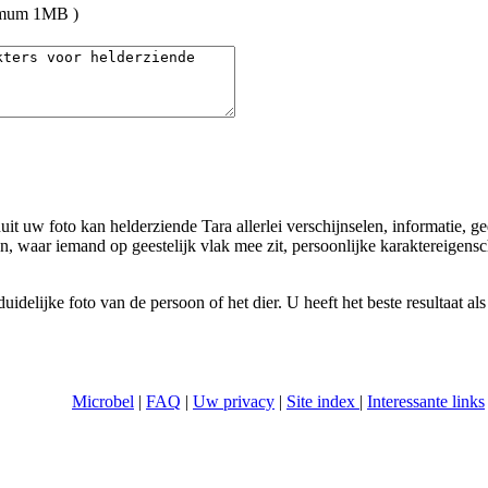
umum 1MB )
uit uw foto kan helderziende Tara allerlei verschijnselen, informatie, g
, waar iemand op geestelijk vlak mee zit, persoonlijke karaktereigens
delijke foto van de persoon of het dier. U heeft het beste resultaat als
Microbel
|
FAQ
|
Uw privacy
|
Site index
|
Interessante links