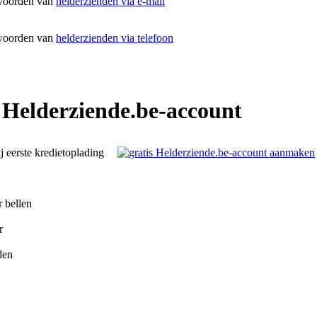
woorden van
helderzienden via e-mail
woorden van
helderzienden via telefoon
 Helderziende.be-account
ij eerste kredietoplading
r bellen
r
den