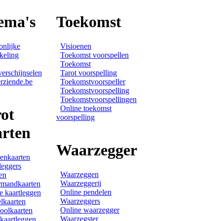
ema's
Toekomst
onlijke
Visioenen
keling
Toekomst voorspellen
Toekomst
verschijnselen
Tarot voorspelling
rziende.be
Toekomstvoorspeller
Toekomstvoorspelling
Toekomstvoorspellingen
Online toekomst
ot
voorspelling
arten
Waarzegger
enkaarten
leggers
Waarzeggen
en
Waarzeggerij
rmandkaarten
Online pendelen
e kaartleggen
Waarzeggers
lkaarten
Online waarzegger
olkaarten
Waarzegster
 kaartleggen