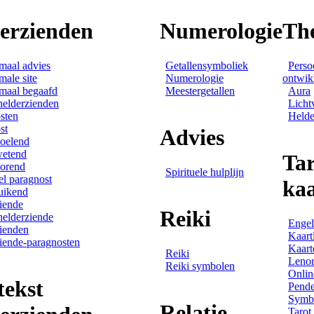
derzienden
Numerologie
Th
maal advies
Getallensymboliek
Perso
male site
Numerologie
ontwik
maal begaafd
Meestergetallen
Aura
helderzienden
Licht
sten
Helde
st
Advies
oelend
wetend
Tar
orend
Spirituele hulplijn
el paragnost
ka
uikend
iende
Reiki
helderziende
Engel
ienden
Kaart
iende-paragnosten
Kaart
Reiki
Leno
Reiki symbolen
Onlin
tekst
Pende
Symbo
Relatie
Tarot