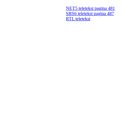
NET5 teletekst pagina 481
SBS6 teletekst pagina 487
RTL teletekst