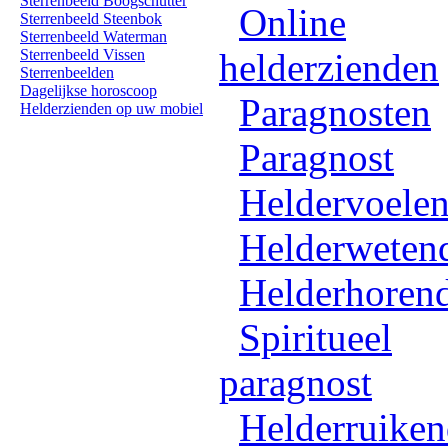
Sterrenbeeld Boogschutter
Online
Sterrenbeeld Steenbok
Sterrenbeeld Waterman
Sterrenbeeld Vissen
helderzienden
Sterrenbeelden
Dagelijkse horoscoop
Paragnosten
Helderzienden op uw mobiel
Paragnost
Heldervoele
Helderweten
Helderhoren
Spiritueel
paragnost
Helderruike