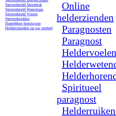
Sterrenbeeld Boogschutter
Online
Sterrenbeeld Steenbok
Sterrenbeeld Waterman
Sterrenbeeld Vissen
helderzienden
Sterrenbeelden
Dagelijkse horoscoop
Paragnosten
Helderzienden op uw mobiel
Paragnost
Heldervoele
Helderweten
Helderhoren
Spiritueel
paragnost
Helderruike