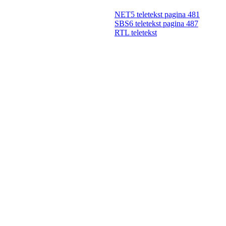
NET5 teletekst pagina 481
SBS6 teletekst pagina 487
RTL teletekst