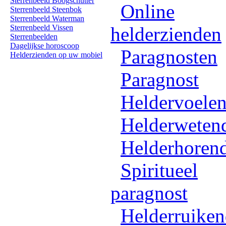
Sterrenbeeld Boogschutter
Online
Sterrenbeeld Steenbok
Sterrenbeeld Waterman
Sterrenbeeld Vissen
helderzienden
Sterrenbeelden
Dagelijkse horoscoop
Paragnosten
Helderzienden op uw mobiel
Paragnost
Heldervoele
Helderweten
Helderhoren
Spiritueel
paragnost
Helderruike