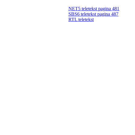
NET5 teletekst pagina 481
SBS6 teletekst pagina 487
RTL teletekst