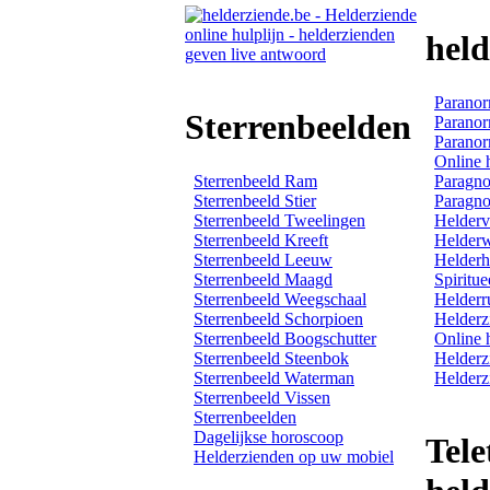
hel
Paranor
Sterrenbeelden
Paranor
Paranor
Online 
Sterrenbeeld Ram
Paragno
Sterrenbeeld Stier
Paragno
Sterrenbeeld Tweelingen
Helderv
Sterrenbeeld Kreeft
Helder
Sterrenbeeld Leeuw
Helderh
Sterrenbeeld Maagd
Spiritue
Sterrenbeeld Weegschaal
Helderr
Sterrenbeeld Schorpioen
Helderz
Sterrenbeeld Boogschutter
Online 
Sterrenbeeld Steenbok
Helderz
Sterrenbeeld Waterman
Helderz
Sterrenbeeld Vissen
Sterrenbeelden
Dagelijkse horoscoop
Tele
Helderzienden op uw mobiel