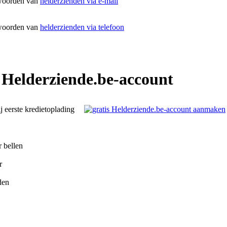
woorden van
helderzienden via e-mail
woorden van
helderzienden via telefoon
 Helderziende.be-account
ij eerste kredietoplading
r bellen
r
den