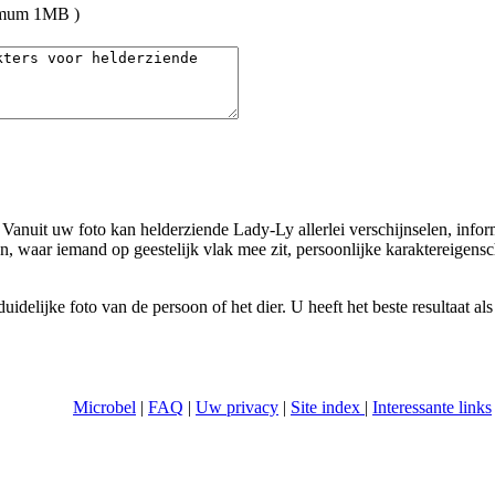
umum 1MB )
Vanuit uw foto kan helderziende Lady-Ly allerlei verschijnselen, infor
, waar iemand op geestelijk vlak mee zit, persoonlijke karaktereigens
delijke foto van de persoon of het dier. U heeft het beste resultaat als
Microbel
|
FAQ
|
Uw privacy
|
Site index
|
Interessante links