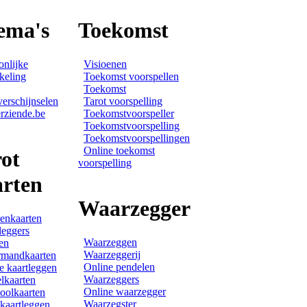
ema's
Toekomst
onlijke
Visioenen
keling
Toekomst voorspellen
Toekomst
verschijnselen
Tarot voorspelling
rziende.be
Toekomstvoorspeller
Toekomstvoorspelling
Toekomstvoorspellingen
Online toekomst
ot
voorspelling
arten
Waarzegger
enkaarten
leggers
Waarzeggen
en
Waarzeggerij
rmandkaarten
Online pendelen
e kaartleggen
Waarzeggers
lkaarten
Online waarzegger
olkaarten
Waarzegster
 kaartleggen