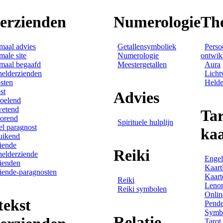
derzienden
Numerologie
Th
maal advies
Getallensymboliek
Perso
male site
Numerologie
ontwik
maal begaafd
Meestergetallen
Aura
helderzienden
Licht
sten
Helde
st
Advies
oelend
wetend
Tar
orend
Spirituele hulplijn
el paragnost
ka
uikend
iende
Reiki
helderziende
Engel
ienden
Kaart
iende-paragnosten
Kaart
Reiki
Leno
Reiki symbolen
Onlin
tekst
Pende
Symbo
Relatie
Tarot