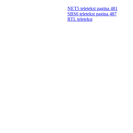
NET5 teletekst pagina 481
SBS6 teletekst pagina 487
RTL teletekst