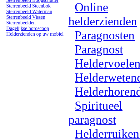
Sterrenbeeld Boogschutter
Online
Sterrenbeeld Steenbok
Sterrenbeeld Waterman
Sterrenbeeld Vissen
helderzienden
Sterrenbeelden
Dagelijkse horoscoop
Paragnosten
Helderzienden op uw mobiel
Paragnost
Heldervoele
Helderweten
Helderhoren
Spiritueel
paragnost
Helderruike