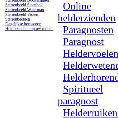
Sterrenbeeld Boogschutter
Online
Sterrenbeeld Steenbok
Sterrenbeeld Waterman
Sterrenbeeld Vissen
helderzienden
Sterrenbeelden
Dagelijkse horoscoop
Paragnosten
Helderzienden op uw mobiel
Paragnost
Heldervoele
Helderweten
Helderhoren
Spiritueel
paragnost
Helderruike