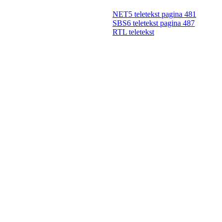
NET5 teletekst pagina 481
SBS6 teletekst pagina 487
RTL teletekst