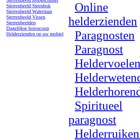
Sterrenbeeld Boogschutter
Online
Sterrenbeeld Steenbok
Sterrenbeeld Waterman
Sterrenbeeld Vissen
helderzienden
Sterrenbeelden
Dagelijkse horoscoop
Paragnosten
Helderzienden op uw mobiel
Paragnost
Heldervoele
Helderweten
Helderhoren
Spiritueel
paragnost
Helderruike