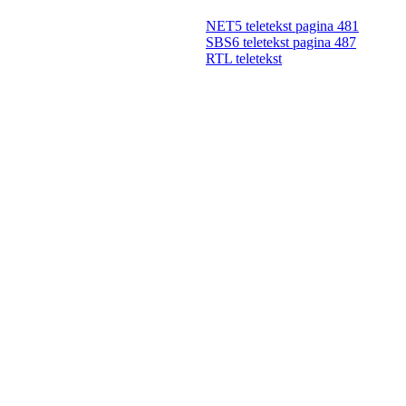
NET5 teletekst pagina 481
SBS6 teletekst pagina 487
RTL teletekst