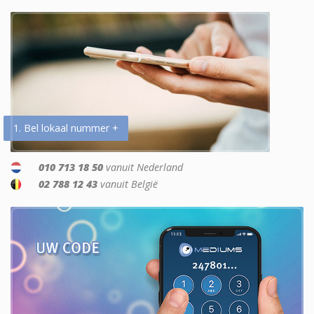
1. Bel lokaal nummer +
010 713 18 50
vanuit Nederland
02 788 12 43
vanuit België