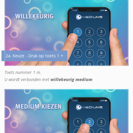
2a. Keuze - Druk op toets 1 +
Toets nummer 1 in.
U wordt verbonden met
willekeurig medium