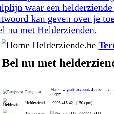
Ter
Bel nu met helderzie
Maak uw gratis account
, dan belt u van
Paragnost
80cpm
Helderziend
0903 416 42
(150 cpm)
Pincode:
2113
Tarotkaarten