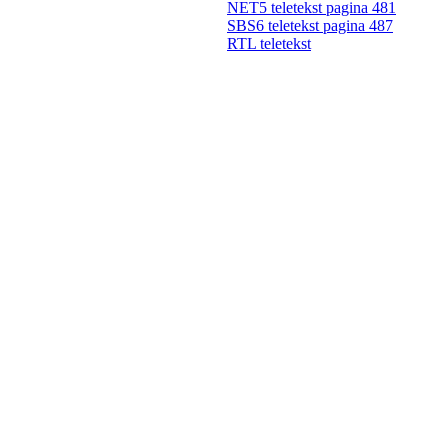
NET5 teletekst pagina 481
SBS6 teletekst pagina 487
RTL teletekst