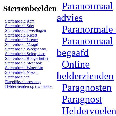
Paranormaal
Sterrenbeelden
advies
Sterrenbeeld Ram
Sterrenbeeld Stier
Paranormale 
Sterrenbeeld Tweelingen
Sterrenbeeld Kreeft
Paranormaal
Sterrenbeeld Leeuw
Sterrenbeeld Maagd
Sterrenbeeld Weegschaal
begaafd
Sterrenbeeld Schorpioen
Sterrenbeeld Boogschutter
Online
Sterrenbeeld Steenbok
Sterrenbeeld Waterman
Sterrenbeeld Vissen
helderzienden
Sterrenbeelden
Dagelijkse horoscoop
Paragnosten
Helderzienden op uw mobiel
Paragnost
Heldervoele